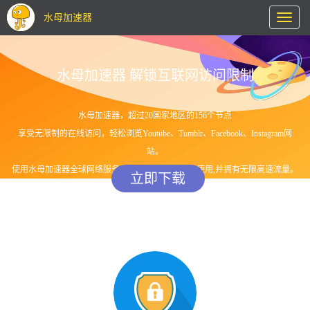
水母加速器
Toggl
naviga
水母加速器 解锁互联网访问限制
水母加速器，超过20国家地区的156个节点
享受无限制的在线访问，轻松浏览Youtube、Tumblr、Facebook、Instagram网
站。
使用水母加速器全球网络服务,您可在任意设备登录使用,并拥有无限高速流量。
立即下载